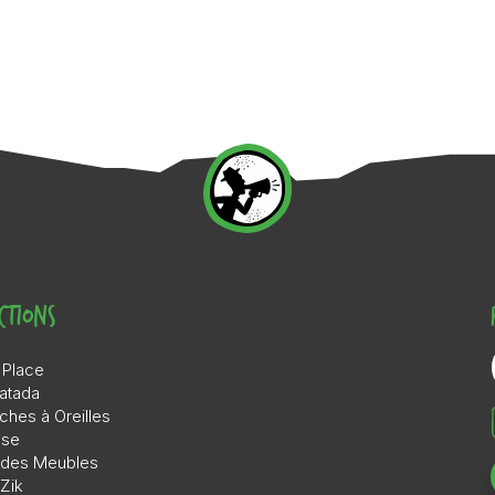
ctions
 Place
atada
ches à Oreilles
sse
l des Meubles
 Zik