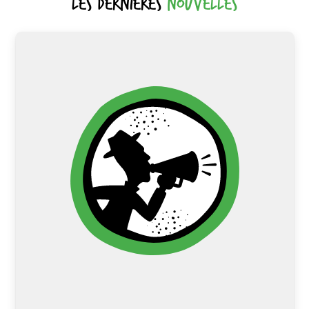
Les dernières
nouvelles
Médiathèque mobile -Ideas Box
Bibliothèques Sans Frontières a conçu et
imaginé en 2013 avec le designer Philippe
Starck un dispositif innovant de
médiathèques…