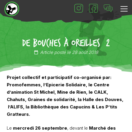
De Bouches à Oreilles #2
Article posté le
28 août 2018
calendar_today
Projet collectif et participatif co-organisé par:
Promofemmes, l’Epicerie Solidaire, le Centre
d’animation St Michel, Mine de Rien, le CALK,
Chahuts,
Graines de solidarité, la Halle des Douves,
l’ALIFS, la Bibliothèque des Capucins & Les P’tits
Gratteurs.
Le
mercredi 26 septembre
, devant le
Marché des