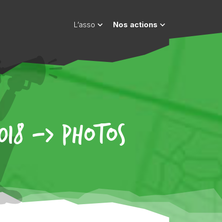
L’asso
Nos actions
2018 –> PHOTOS